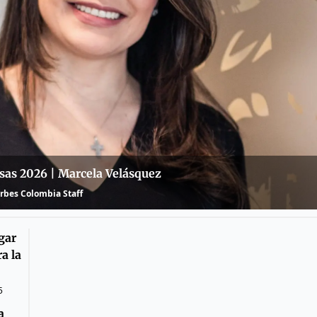
sas 2026 | Marcela Velásquez
rbes Colombia Staff
gar
a la
5
a