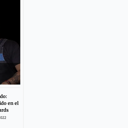
do:
ido en el
ards
2022