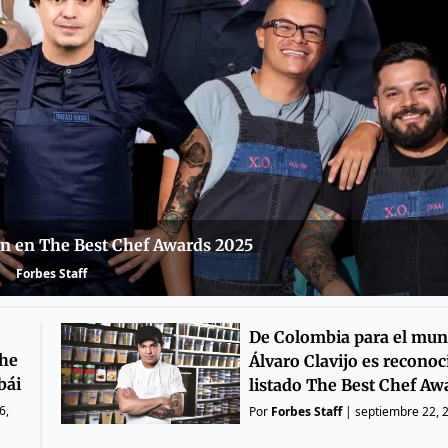
an en The Best Chef Awards 2025
Forbes Staff
De Colombia para el mun
The
Álvaro Clavijo es reconoc
bái
listado The Best Chef Aw
6,
Por
Forbes Staff
|
septiembre 22, 