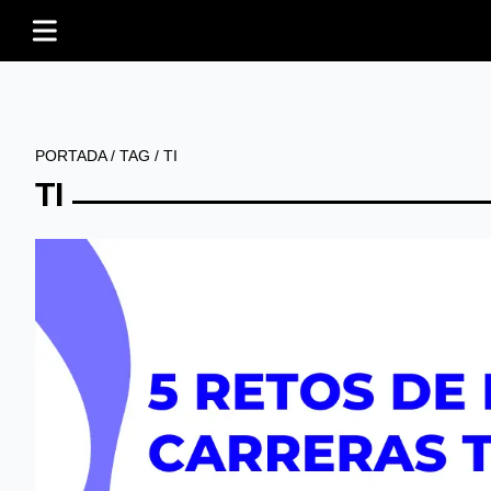
PORTADA
/
TAG
/
TI
TI