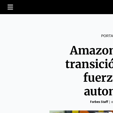
PORTA
Amazon
transici
fuerz
auto
Forbes Staff
|
o