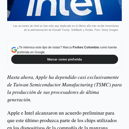
Las acciones de Intel se han más que duplicado en el último año tras recibir inversiones
de la administración de Donald Trump, SoftBank y Nvidia. Foto: Getty Images.
¿Te interesa este tipo de notas? Marca
Forbes Colombia
como fuente
preferida en Google.
Marcar como preferida
Hasta ahora, Apple ha dependido casi exclusivamente
de Taiwan Semiconductor Manufacturing (TSMC) para
la producción de sus procesadores de última
generación.
Apple e Intel alcanzaron un acuerdo preliminar para
que este último produzca parte de los chips utilizados
en los dispositivos de la compañía de la manzana