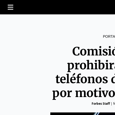
PORTA
Comisi
prohibi
teléfonos 
por motivo
Forbes Staff
|
f