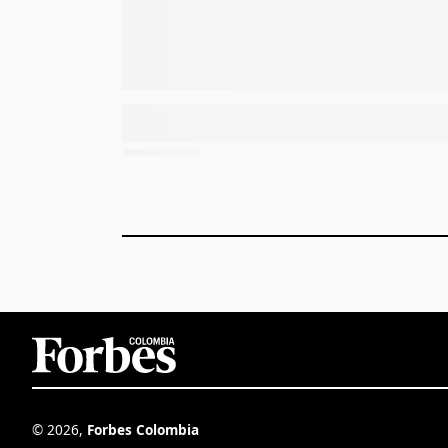
©
2026
,
Forbes Colombia