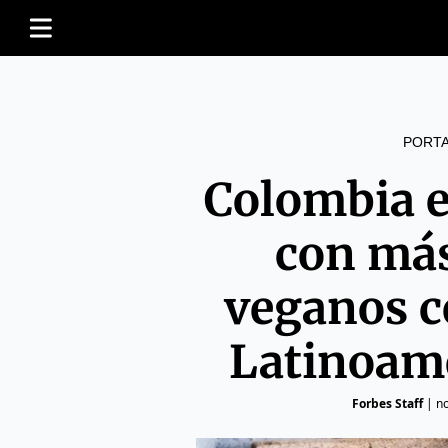
PORT
Colombia es
con más
veganos c
Latinoamé
Forbes Staff
|
no