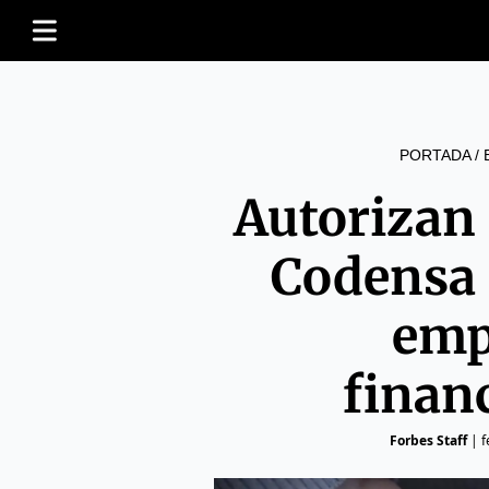
PORTADA
/
Autorizan 
Codensa 
emp
finan
Forbes Staff
|
f