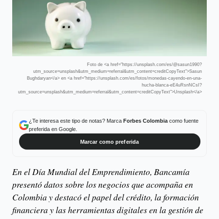
Foto de <a href="https://unsplash.com/es/@sasun1990?
utm_source=unsplash&utm_medium=referral&utm_content=creditCopyText">Sasun
Bughdaryan</a> en <a href="https://unsplash.com/es/fotos/monedas-cayendo-en-una-
hucha-blanca-eE4uRsnNCsI?
utm_source=unsplash&utm_medium=referral&utm_content=creditCopyText">Unsplash</a>
¿Te interesa este tipo de notas? Marca
Forbes Colombia
como fuente
preferida en Google.
Marcar como preferida
En el Día Mundial del Emprendimiento, Bancamía
presentó datos sobre los negocios que acompaña en
Colombia y destacó el papel del crédito, la formación
financiera y las herramientas digitales en la gestión de