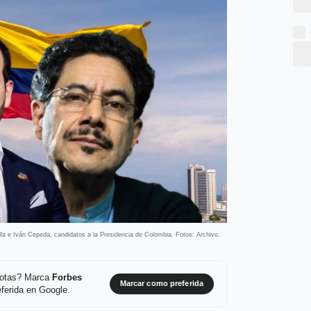
lla e Iván Cepeda, candidatos a la Presidencia de Colombia. Fotos: Archivo.
 notas? Marca
Forbes
Marcar como preferida
ferida en Google.