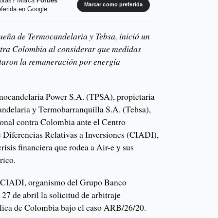
 notas? Marca
Forbes
Marcar como preferida
ferida en Google.
ueña de Termocandelaria y Tebsa, inició un
ntra Colombia al considerar que medidas
taron la remuneración por energía
ocandelaria Power S.A. (TPSA), propietaria
ndelaria y Termobarranquilla S.A. (Tebsa),
cional contra Colombia ante el Centro
e Diferencias Relativas a Inversiones (CIADI),
risis financiera que rodea a Air-e y sus
rico.
l CIADI, organismo del Grupo Banco
27 de abril la solicitud de arbitraje
blica de Colombia bajo el caso ARB/26/20.