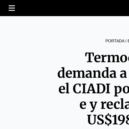
PORTADA
/
Termoc
demanda a 
el CIADI po
e y rec
US$19