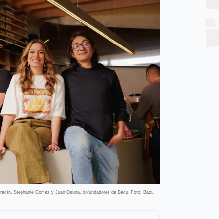
rracín, Stephanie Gómez y Juan Osuna, cofundadores de Bacu. Foto: Bacu.