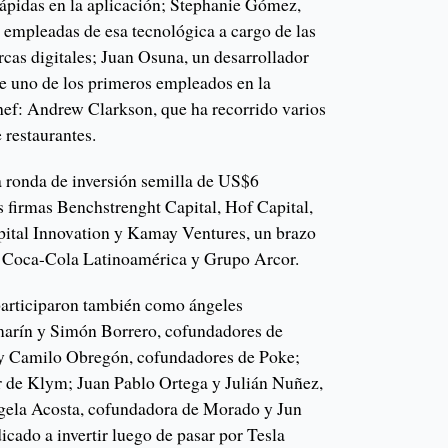
rápidas en la aplicación; Stephanie Gómez,
 empleadas de esa tecnológica a cargo de las
rcas digitales; Juan Osuna, un desarrollador
e uno de los primeros empleados en la
hef: Andrew Clarkson, que ha recorrido varios
 restaurantes.
 ronda de inversión semilla de US$6
s firmas Benchstrenght Capital, Hof Capital,
ital Innovation y Kamay Ventures, un brazo
de Coca-Cola Latinoamérica y Grupo Arcor.
 participaron también como ángeles
amarín y Simón Borrero, cofundadores de
 y Camilo Obregón, cofundadores de Poke;
 de Klym; Juan Pablo Ortega y Julián Nuñez,
ela Acosta, cofundadora de Morado y Jun
cado a invertir luego de pasar por Tesla