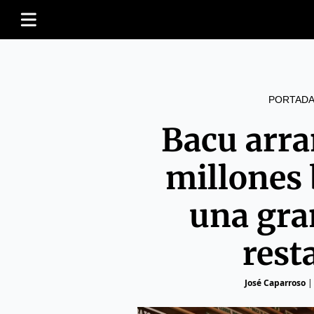
PORTADA
Bacu arr
millones
una gra
rest
José Caparroso