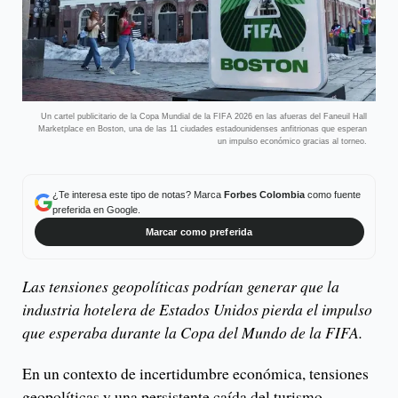
Un cartel publicitario de la Copa Mundial de la FIFA 2026 en las afueras del Faneuil Hall
Marketplace en Boston, una de las 11 ciudades estadounidenses anfitrionas que esperan
un impulso económico gracias al torneo.
¿Te interesa este tipo de notas? Marca
Forbes Colombia
como fuente
preferida en Google.
Marcar como preferida
Las tensiones geopolíticas podrían generar que la
industria hotelera de Estados Unidos pierda el impulso
que esperaba durante la Copa del Mundo de la FIFA.
En un contexto de incertidumbre económica, tensiones
geopolíticas y una persistente caída del turismo