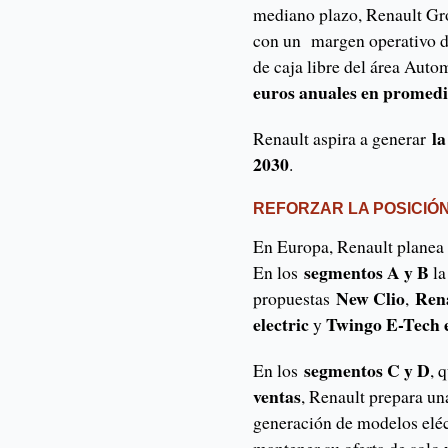
mediano plazo, Renault Gro
con un margen operativo d
de caja libre del área Auto
euros anuales en promed
la
Renault aspira a generar
2030
.
REFORZAR LA POSICIÓ
En Europa, Renault planea
segmentos A y B
En los
la
New Clio
Rena
propuestas
,
electric
Twingo E-Tech e
y
segmentos C y D
En los
, 
ventas
, Renault prepara u
generación de modelos eléc