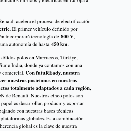
vehículos híbridos y eléctricos en Europa a
enault acelera el proceso de electrificación
ctric
. El primer vehículo definido por
800 V
én incorporará tecnología de
,
450 km
y una autonomía de hasta
.
 sólidos polos en Marruecos, Türkiye,
Sur e India, donde ya contamos con una
Con futuREady, nuestra
 y comercial.
ecer nuestras posiciones en nuestros
ctos totalmente adaptados a cada región,
ADN de Renault. Nuestros cinco polos son
papel es desarrollar, producir y exportar
bajando con nuestras bases técnicas
s plataformas globales. Esta combinación
herencia global es la clave de nuestra