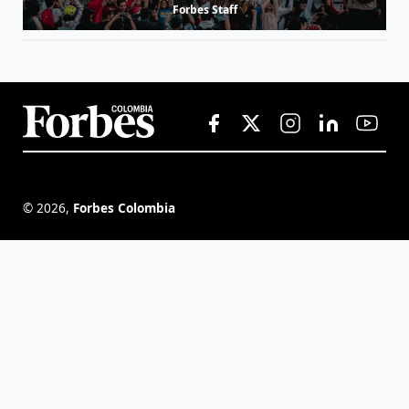
Forbes Staff
©
2026
,
Forbes Colombia