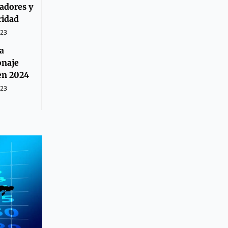
adores y
ridad
023
a
onaje
en 2024
023