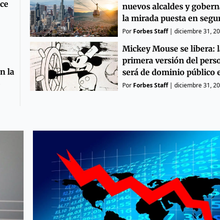
uce
nuevos alcaldes y gobern
la mirada puesta en segu
Por
Forbes Staff
|
diciembre 31, 2
Mickey Mouse se libera: l
primera versión del pers
n la
será de dominio público 
o
Por
Forbes Staff
|
diciembre 31, 2