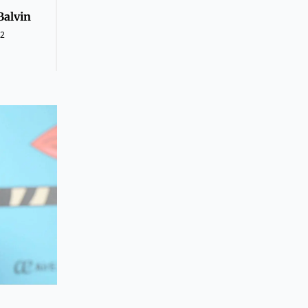
Balvin
22