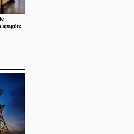
de
n apagón: