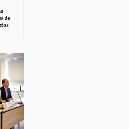
ña
es de
rios