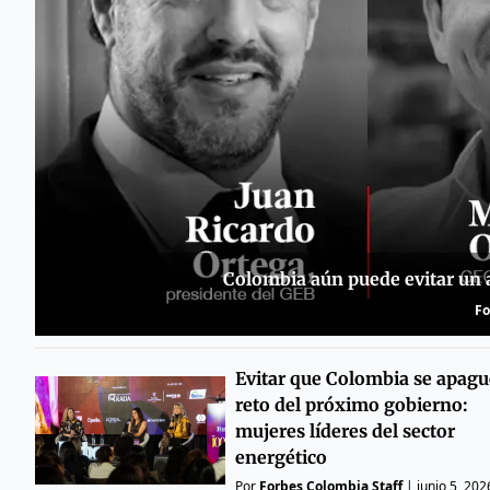
Colombia aún puede evitar un a
Fo
Evitar que Colombia se apague
reto del próximo gobierno:
mujeres líderes del sector
energético
Por
Forbes Colombia Staff
|
junio 5, 202