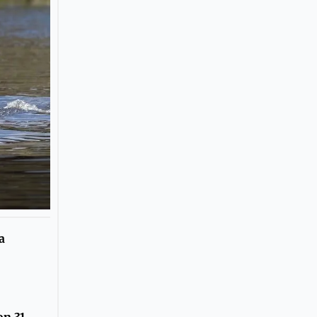
a
on 31