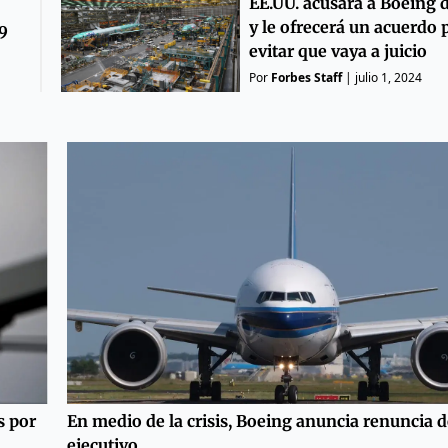
EE.UU. acusará a Boeing 
y le ofrecerá un acuerdo 
9
evitar que vaya a juicio
Por
Forbes Staff
|
julio 1, 2024
s por
En medio de la crisis, Boeing anuncia renuncia d
ejecutivo