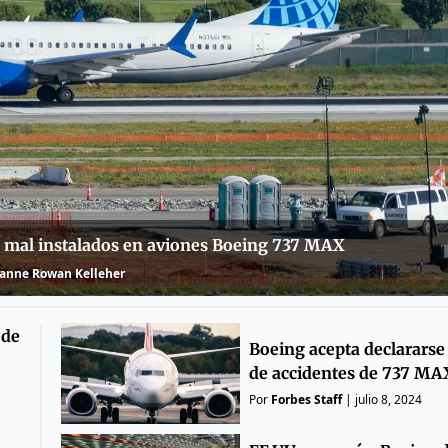
s mal instalados en aviones Boeing 737 MAX
anne Rowan Kelleher
 de
Boeing acepta declararse
de accidentes de 737 MA
Por
Forbes Staff
|
julio 8, 2024