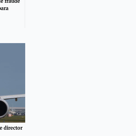
de fraude
para
e director