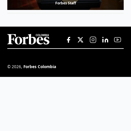
Forbes Staff
©
2026
,
Forbes Colombia