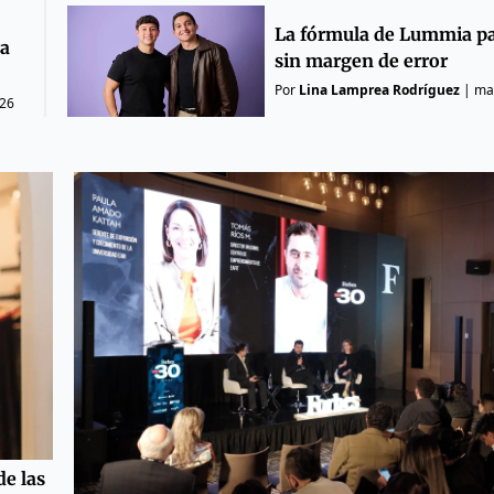
La fórmula de Lummia pa
ra
sin margen de error
Por
Lina Lamprea Rodríguez
|
ma
026
e las