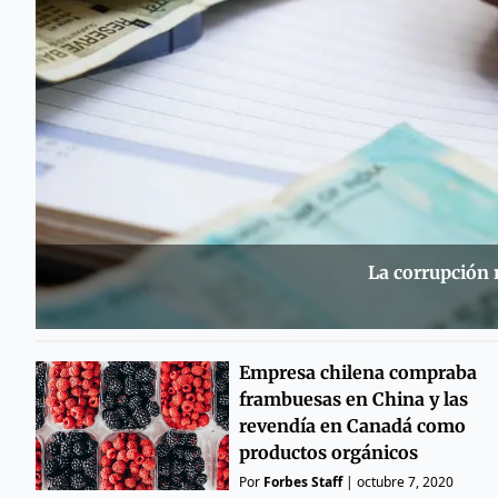
La corrupción 
Empresa chilena compraba
frambuesas en China y las
revendía en Canadá como
productos orgánicos
Por
Forbes Staff
|
octubre 7, 2020