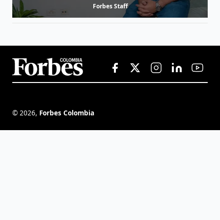
Forbes Staff
©
2026
,
Forbes Colombia