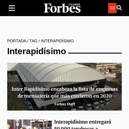
PORTADA
/
TAG
/
INTERAPIDÍSIMO
Interapidísimo
Inter Rapidísimo encabeza la lista de empresas
de mensajería que más crecieron en 2020
Forbes Staff
Interapidísimo entregará
50.000 tapabocas a