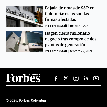
Bajada de notas de S&P en
Colombia: estas son las
firmas afectadas
Por
Forbes Staff
|
mayo 21, 2021
Isagen cierra millonario
negocio tras compra de dos
plantas de generación
Por
Forbes Staff
|
febrero 22, 2021
©
2026
,
Forbes Colombia