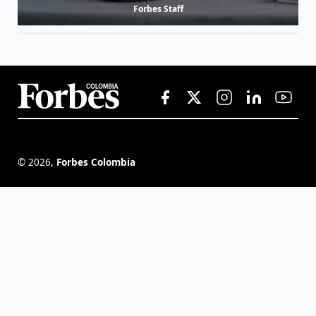
Forbes Staff
©
2026
,
Forbes Colombia