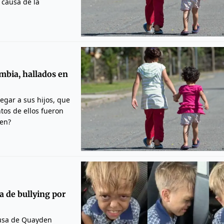
 causa de la
mbia, hallados en
gar a sus hijos, que
tos de ellos fueron
gen?
a de bullying por
ausa de Quayden