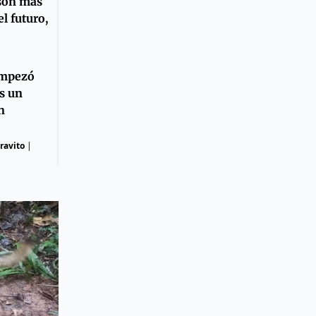
 son más
l futuro,
empezó
s un
n
ravito
|