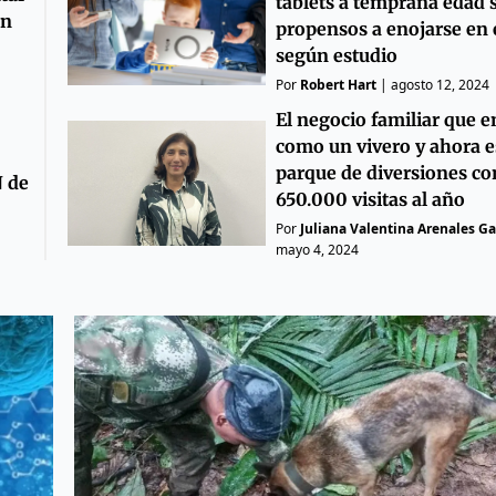
tablets a temprana edad
en
propensos a enojarse en e
según estudio
Por
Robert Hart
|
agosto 12, 2024
El negocio familiar que 
como un vivero y ahora e
parque de diversiones co
N de
650.000 visitas al año
Por
Juliana Valentina Arenales Ga
mayo 4, 2024