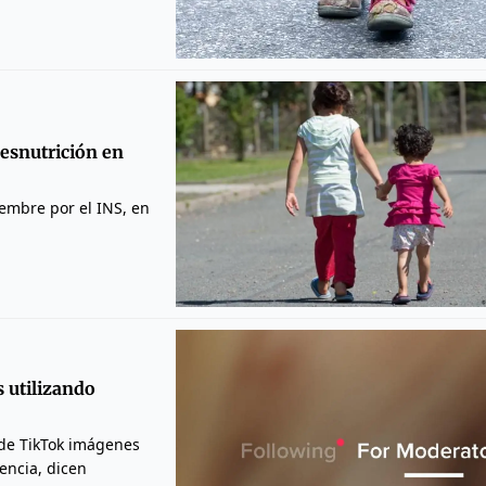
esnutrición en
embre por el INS, en
 utilizando
 de TikTok imágenes
encia, dicen