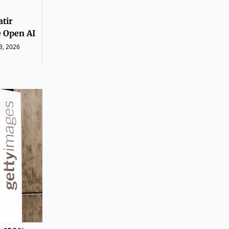
tir
 Open AI
23, 2026