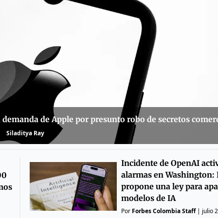
a demanda de Apple por presunto robo de secretos comerc
Siladitya Ray
Incidente de OpenAI acti
alarmas en Washington: 
00
propone una ley para ap
emos
modelos de IA
Por
Forbes Colombia Staff
|
julio 