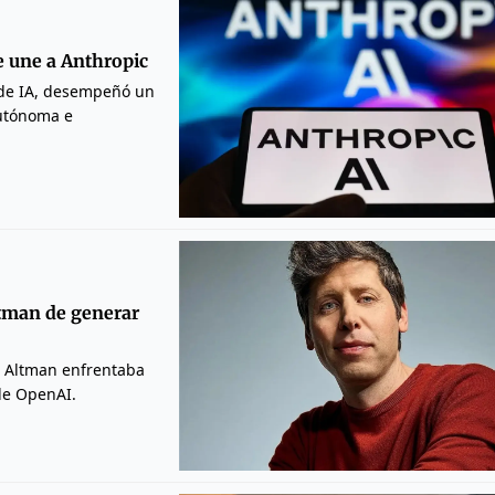
e une a Anthropic
 de IA, desempeñó un
autónoma e
ltman de generar
e Altman enfrentaba
 de OpenAI.