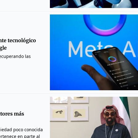
nte tecnológico
gle
recuperando las
ctores más
piedad poco conocida
ertenece en parte al