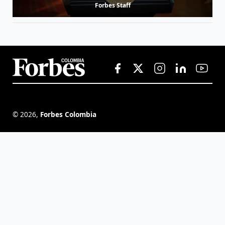
Forbes Staff
©
2026
,
Forbes Colombia