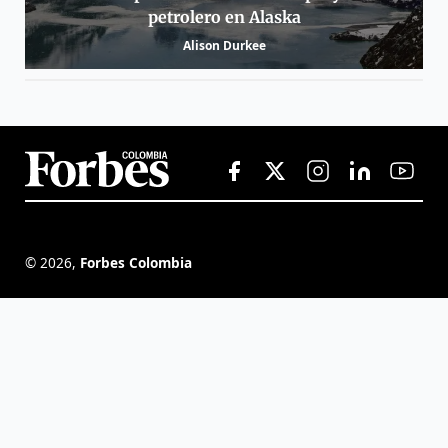
petrolero en Alaska
Alison Durkee
©
2026
,
Forbes Colombia