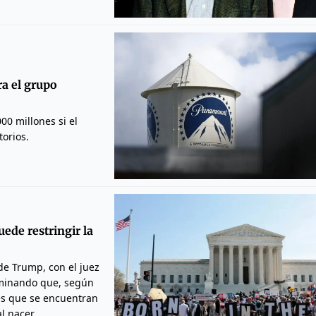
ra el grupo
0 millones si el
orios.
ede restringir la
 de Trump, con el juez
aminando que, según
res que se encuentran
l nacer.