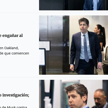
e engañar al
 en Oakland,
s de que comiencen
 investigación;
so de Musk contra