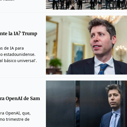
nte la IA? Trump
s de IA para
ico estadounidense.
l básico universal'.
para OpenAI de Sam
ara OpenAI, que,
imo trimestre de