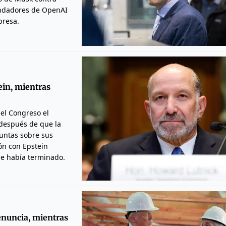
undadores de OpenAI
presa.
ein, mientras
el Congreso el
 después de que la
guntas sobre sus
ión con Epstein
e había terminado.
enuncia, mientras