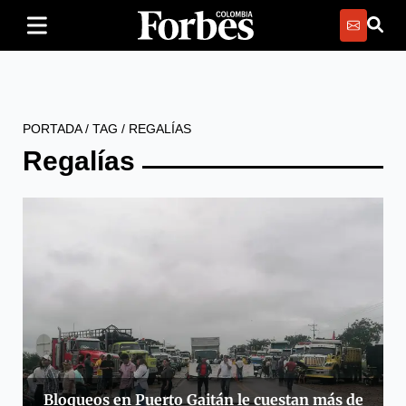
PORTADA
/
TAG
/
REGALÍAS
Regalías
Bloqueos en Puerto Gaitán le cuestan más de