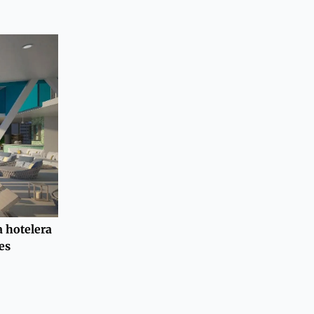
a hotelera
es