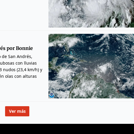
rés por Bonnie
o de San Andrés,
nubosas con lluvias
3 nudos (23,4 km/h) y
n olas con alturas
Ver más