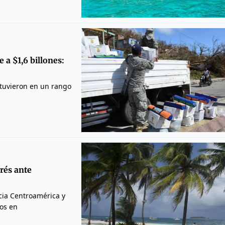
 a $1,6 billones:
ntuvieron en un rango
rés ante
acia Centroamérica y
os en