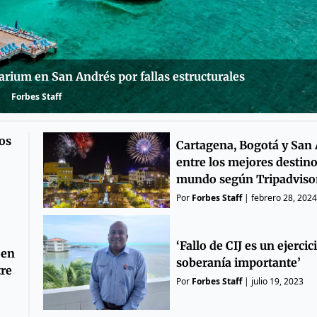
rium en San Andrés por fallas estructurales
Forbes Staff
os
Cartagena, Bogotá y San 
entre los mejores destino
mundo según Tripadviso
Por
Forbes Staff
|
febrero 28, 2024
‘Fallo de CIJ es un ejercic
 en
soberanía importante’
tre
Por
Forbes Staff
|
julio 19, 2023