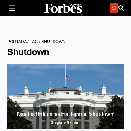
PORTADA
/
TAG
/
SHUTDOWN
Shutdown
Estados Unidos podría llegar al ‘shutdown’
Gregorio Gandini