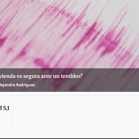
vienda es segura ante un temblor?
lejandro Rodríguez
 5,1