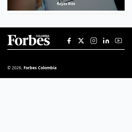
Reyes Rite
©
2026
,
Forbes Colombia