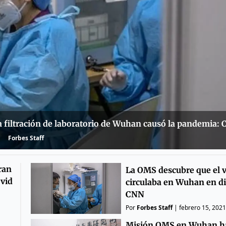
a filtración de laboratorio de Wuhan causó la pandemia: 
Forbes Staff
ran
La OMS descubre que el v
ovid
circulaba en Wuhan en d
CNN
Por
Forbes Staff
|
febrero 15, 2021
Misión OMS en Wuhan ha