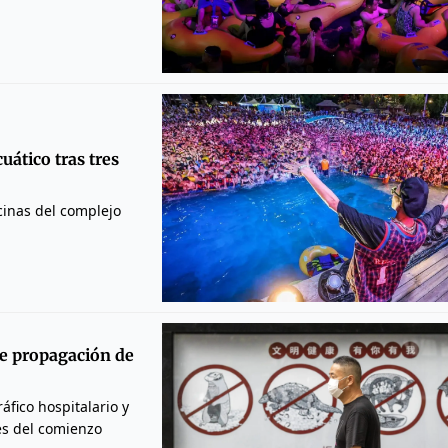
ático tras tres
scinas del complejo
re propagación de
fico hospitalario y
es del comienzo