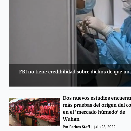
FBI no tiene credibilidad sobre dichos de que un
Dos nuevos estudios encuent
más pruebas del origen del c
en el ‘mercado húmedo’ de
Wuhan
Por
Forbes Staff
|
julio 28, 2022