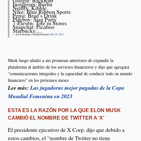
Google: BackRub
Instagram: Burbn
Netflix: Kibble
Nike: Blue Ribbon Sports
Pepsi: Brad’s Drink
Playboy: Stag Party
7-Eleven: Tote’m Stores
Snapchat: Picaboo
Starbucks:…
— Jon Erlichman (@JonErlichman)
July 24, 2023
Musk luego aludió a sus promesas anteriores de expandir la
plataforma al ámbito de los servicios financieros y dijo que agregará
“comunicaciones integrales y la capacidad de conducir todo su mundo
financiero” en los próximos meses
Lee más:
Las jugadoras mejor pagadas de la Copa
Mundial Femenina en 2023
ESTA ES LA RAZÓN POR LA QUE ELON MUSK
CAMBIÓ EL NOMBRE DE TWITTER A ‘X’
El presidente ejecutivo de X Corp. dijo que debido a
estos cambios, el “nombre de Twitter no tiene