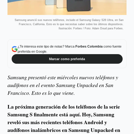
Samsung anunció sus nuevos teléfonos, incluido el Samsung Galaxy S26 Ultra, en San
Francisco, California. Esto es lo que necesitas saber sobre los últimos dispositivos.
Ilustración: Forbes / Foto: Adam Doud para Forbes.
¿Te interesa este tipo de notas? Marca
Forbes Colombia
como fuente
preferida en Google.
Marcar como preferida
Samsung presentó este miércoles nuevos teléfonos y
audífonos en el evento Samsung Unpacked en San
Francisco. Esto es lo que viene.
La próxima generación de los teléfonos de la serie
Samsung S finalmente está aquí. Hoy, Samsung
reveló sus más recientes teléfonos Android y
audífonos inalámbricos en Samsung Unpacked en