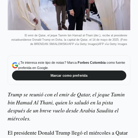
El emir de Qatar, el jeque Tamim bin Hamad al-Thani (der.), recibe al presidente
estadounidense Donald Trump en Doha, la capital de Qatar, el 14 de mayo de 2025. (Foto
de BRENDAN SMIALOWSKI/AFP vía Getty Images)AFP vía Getty Images
¿Te interesa este tipo de notas? Marca
Forbes Colombia
como fuente
preferida en Google.
Marcar como preferida
Trump se reunió con el emir de Qatar, el jeque Tamin
bin Hamad Al Thani, quien lo saludó en la pista
después de un breve vuelo desde Arabia Saudita el
miércoles.
El presidente Donald Trump llegó el miércoles a Qatar