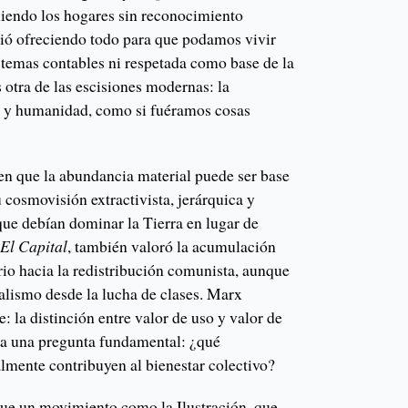
iendo los hogares sin reconocimiento
uió ofreciendo todo para que podamos vivir
istemas contables ni respetada como base de la
 otra de las escisiones modernas: la
a y humanidad, como si fuéramos cosas
en que la abundancia material puede ser base
u cosmovisión extractivista, jerárquica y
 que debían dominar la Tierra en lugar de
n
El Capital
, también valoró la acumulación
io hacia la redistribución comunista, aunque
talismo desde la lucha de clases. Marx
: la distinción entre valor de uso y valor de
ea una pregunta fundamental: ¿qué
lmente contribuyen al bienestar colectivo?
que un movimiento como la Ilustración, que