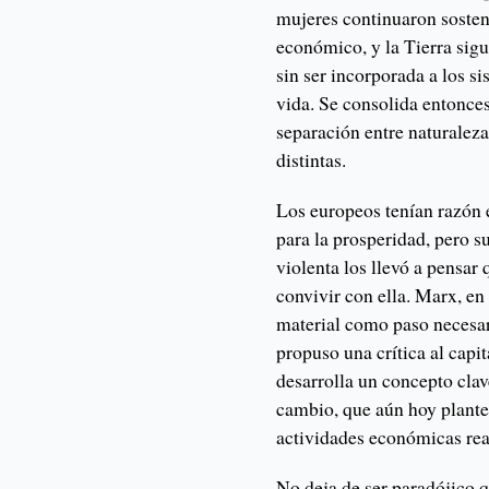
mujeres continuaron sosten
económico, y la Tierra sig
sin ser incorporada a los s
vida. Se consolida entonces
separación entre naturalez
distintas.
Los europeos tenían razón 
para la prosperidad, pero s
violenta los llevó a pensar
convivir con ella. Marx, e
material como paso necesar
propuso una crítica al capi
desarrolla un concepto clave
cambio, que aún hoy plant
actividades económicas rea
No deja de ser paradójico 