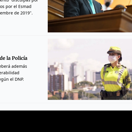
dos por el Esmad
viembre de 2019".
de la Policía
 Deberá además
erabilidad
egún el DNP.