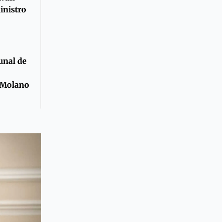
inistro
unal de
 Molano