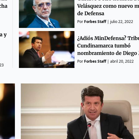
ucha
Velásquez como nuevo m
de Defensa
Por
Forbes Staff
|
julio 22, 2022
a y
¿Adiós MinDefensa? Trib
Cundinamarca tumbó
nombramiento de Diego
Por
Forbes Staff
|
abril 20, 2022
023