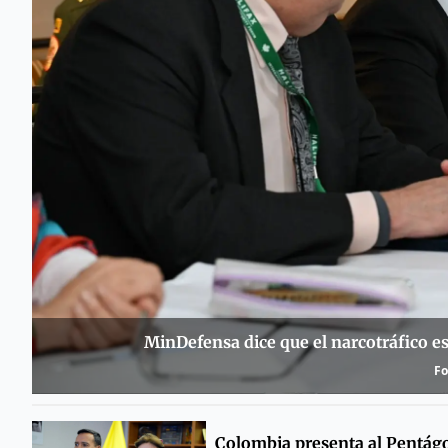
MinDefensa dice que el narcotráfico 
Fo
Colombia presenta al Pentág