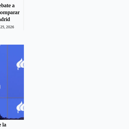
ebate a
 comparar
adrid
25, 2026
 la