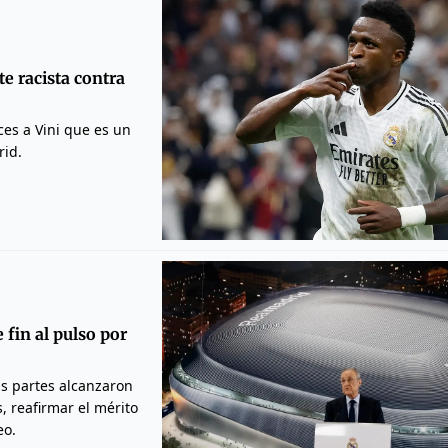
te racista contra
ces a Vini que es un
rid.
fin al pulso por
las partes alcanzaron
, reafirmar el mérito
eo.