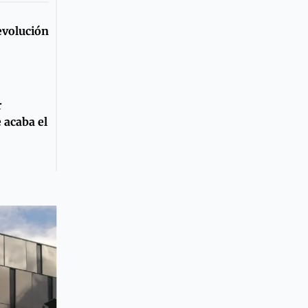
evolución
r
 acaba el