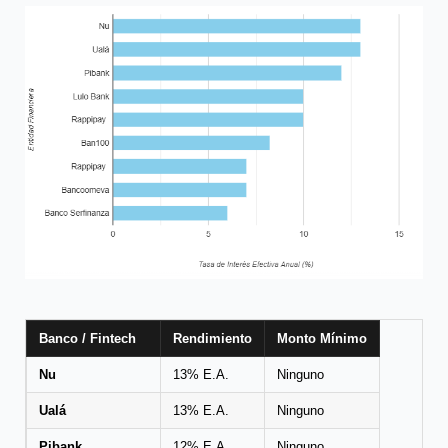
Banco / Fintech
Rendimiento
Monto Mínimo
Nu
13% E.A.
Ninguno
Ualá
13% E.A.
Ninguno
Pibank
12% E.A.
Ninguno