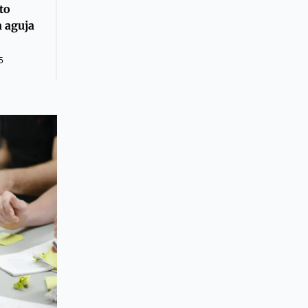
to
a aguja
5