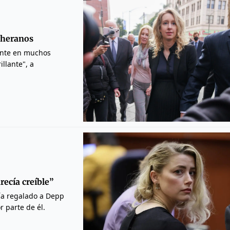
Theranos
pante en muchos
llante", a
ecía creíble”
bía regalado a Depp
r parte de él.