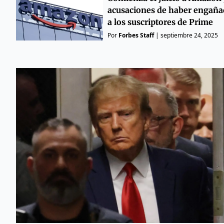
acusaciones de haber engañ
a los suscriptores de Prime
Por
Forbes Staff
|
septiembre 24, 2025