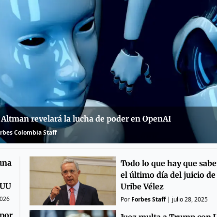
 Altman revelará la lucha de poder en OpenAI
rbes Colombia Staff
una
Todo lo que hay que sabe
el último día del juicio d
EUU
Uribe Vélez
2026
Por
Forbes Staff
|
julio 28, 2025
 por
Juez multa a Trump con 