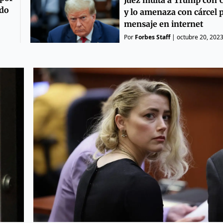
ado
y lo amenaza con cárcel 
mensaje en internet
Por
Forbes Staff
|
octubre 20, 202