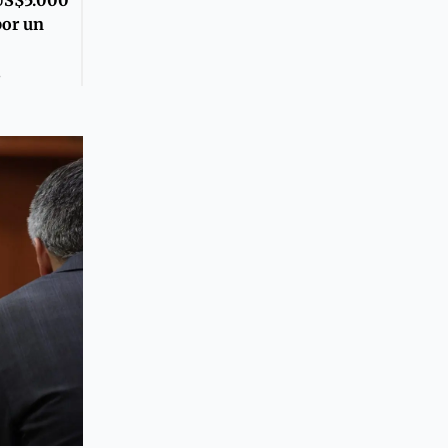
por un
3