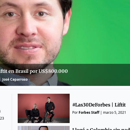
ftit en Brasil por US$800.000
José Caparroso
#Las30DeForbes | Liftit
a
Por
Forbes Staff
|
marzo 5, 2021
023
Llegó a Colombia sin nad