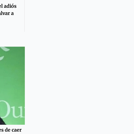
el adiós
lvar a
es de caer