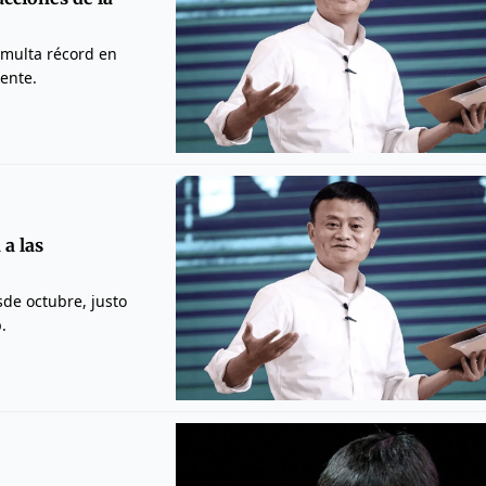
 multa récord en
ente.
 a las
sde octubre, justo
.